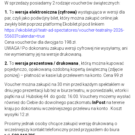
W sprzedaży posiadamy 2 rodzaje voucherów świątecznych:
1.
To
wersja elektroniczna (cyfrowa)
występująca w wersji dla
par, czyli jako podwójny bilet, który można zakupić online jak
zwykły bilet poprzez platformę Ekobilet.pl pod linkiem
https://ekobilet.pl/teatr-ad-spectatores/voucher-teatralny-2026-
55603?calendar=true
Cena voucherów dla dwojga to 198 zł.
UWAGA ! Po dokonaniu zakupu wersji cyfrowej nie wysyłamy, ani
nie wymieniamy jej na wersje drukowaną.
2.
To
wersja prezentowa / drukowana
, którą można kupować
pojedynczo, opakowaną ozdobną kopertą świąteczną (zdjęcie
poniżej) – płatność w kasie lub przelewem na konto. Cena 99 zł
Voucher można zakupić na 30 min przed każdym spektaklem w
dniu jego prezentacji lub też w biurze teatru, w poniedziałki, wtorki i
piątki na ul. Hubskiej 44 do godz. 16:00. Vouchery możemy wysłać
również do Ciebie do dowolnego paczkomatu
InPost
na terenie
kraju po dokonaniu wcześniejszego przelewu na konto . Koszt
wysyłki 12 zł.
Prosimy jednak osoby chcące zakupić wersję drukowaną o
wcześniejszy kontakt telefoniczny przed przyjazdem do biura