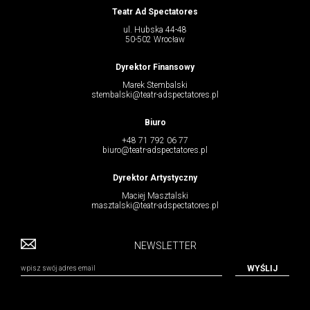
Teatr Ad Spectatores
ul. Hubska 44-48
50-502 Wrocław
Dyrektor Finansowy
Marek Stembalski
stembalski@teatr-adspectatores.pl
Biuro
+48 71 792 06 77
biuro@teatr-adspectatores.pl
Dyrektor Artystyczny
Maciej Masztalski
masztalski@teatr-adspectatores.pl
NEWSLETTER